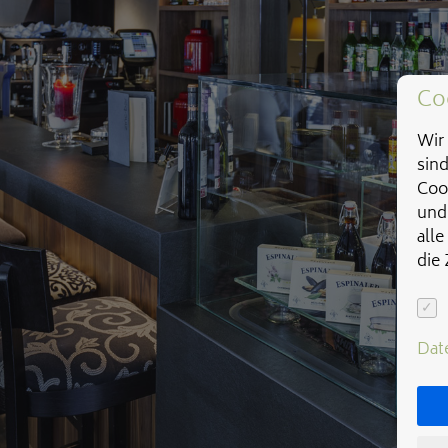
Co
Wir 
sin
Coo
und
alle
die
Dat