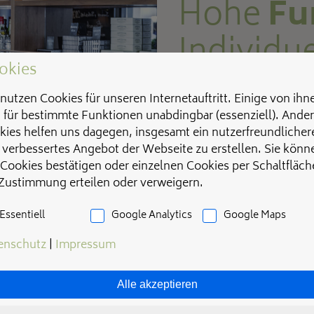
Hohe
Fu
Individu
okies
nutzen Cookies für unseren Internetauftritt. Einige von ihn
Thekenanlagen aus N
d für bestimmte Funktionen unabdingbar (essenziell). Ande
überzeugen mit eine
kies helfen uns dagegen, insgesamt ein nutzerfreundlicher
individuellen Design
 verbessertes Angebot der Webseite zu erstellen. Sie könn
einen Raum positiv d
 Cookies bestätigen oder einzelnen Cookies per Schaltfläch
 Zustimmung erteilen oder verweigern.
Neben den Gestaltun
Essentiell
Google Analytics
Google Maps
durch die hochwertig
Verbindung mit der t
enschutz
|
Impressum
Funktionalität und e
Alle akzeptieren