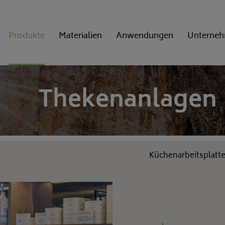
Produkte
Materialien
Anwendungen
Unterne
Ausführungen
Natursteinkunde
Thekenanlagen
Kantenprofile
Küchenarbeitsplatt