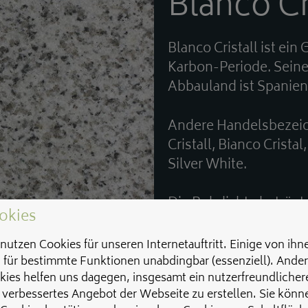
Blanco Cr
Blanco Cristall ist ein
Karbon-Periode. Seine
Abbauland ist Spanien
Andere Handelsbezeic
Cristall, Bianco Cristal
Silver White.
Die Rohdichte beträgt
okies
0,30 %.
nutzen Cookies für unseren Internetauftritt. Einige von ihn
Die petrographische Bes
d für bestimmte Funktionen unabdingbar (essenziell). Ande
kies helfen uns dagegen, insgesamt ein nutzerfreundlicher
mittelkörnig. Er enthä
 verbessertes Angebot der Webseite zu erstellen. Sie könn
Biotit, Plagioklas un