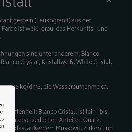
istall
 Granitgestein (Leukogranit) aus der
 Farbe ist weiß-grau, das Herkunfts- und
.
hnungen sind unter anderem: Bianco
, Blanco Crystal, Kristallweiß, White Cristal,
 ca. 2,65 kg/dm3, die Wasseraufnahme ca.
en
chaffenheit: Blanco Cristall ist fein- bis
re
es
lt in unterschiedlichen Anteilen Quarz,
en
d Orthoklas, außerdem Muskovit, Zirkon und