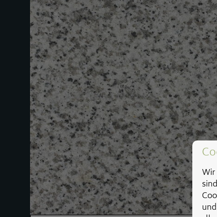
Co
Wir 
sin
Coo
und