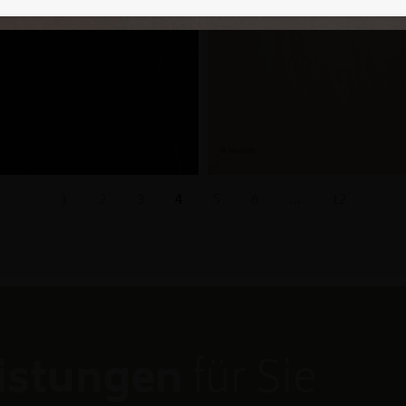
1
2
3
4
5
6
…
12
eistungen
für Sie