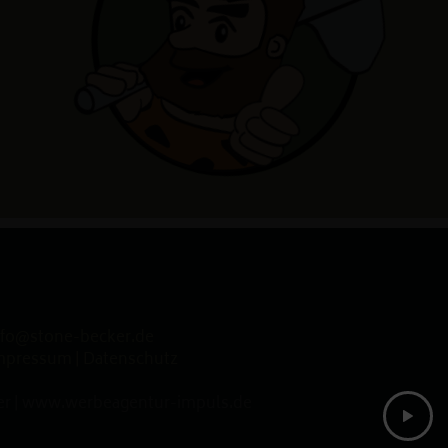
nfo@stone-becker.de
mpressum
|
Datenschutz
r |
www.werbeagentur-impuls.de