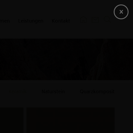
hmen
Leistungen
Kontakt
Pflege
Einkaufsbedingungen
Verkaufsbedingungen
Zertifikate
Keramik
Naturstein
Quarzkomposit