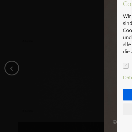
Co
Wir 
sin
Coo
und
alle
die
Dat