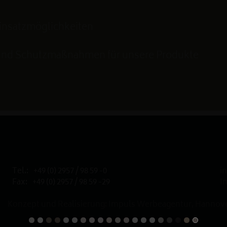
Einsatzmöglichkeiten
 und Schutzmaßnahmen für unsere Produkte
Tel.:
+49 (0) 2957 / 98 59 -0
i
Fax:
+49 (0) 2957 / 98 59 -29
I
Konzept und Realisierung: Impuls Werbeagentur, Hannove