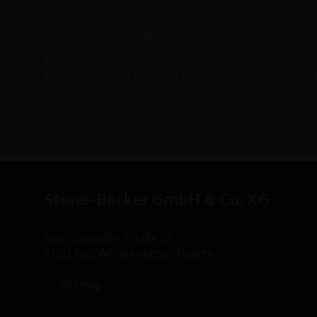
Planung und Beratung zu Material und 
Kundenfreundlicher Vor-Ort-Service
Umfangreiche und nachhaltige Pflege-
Stone-Becker GmbH & Co. KG
Graf-Zeppelin-Straße 52
33181 Bad Wünnenberg – Haaren
Sitemap