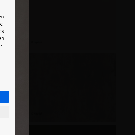
en
re
es
en
e