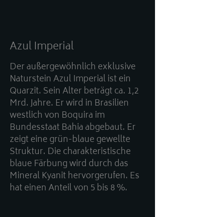
Azul Imperial
Der außergewöhnlich exklusive
Naturstein Azul Imperial ist ein
Quarzit. Sein Alter beträgt ca. 1,2
Mrd. Jahre. Er wird in Brasilien
westlich von Boquira im
Bundesstaat Bahia abgebaut. Er
zeigt eine grün-blaue gewellte
Struktur. Die charakteristische
blaue Färbung wird durch das
Mineral Kyanit hervorgerufen. Es
hat einen Anteil von 5 bis 8 %.