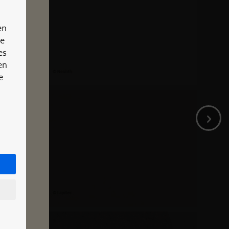
en
re
es
en
e