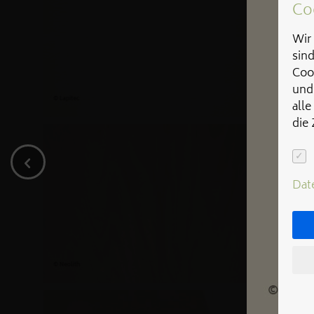
Co
Wir 
sin
Coo
und
alle
die
Dat