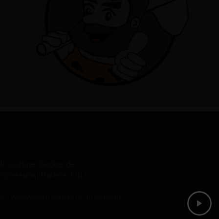
nfo@stone-becker.de
mpressum
|
Datenschutz
r |
www.werbeagentur-impuls.de