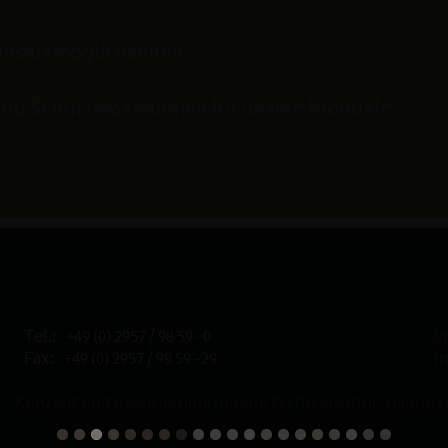
Einsatzmöglichkeiten
 und Schutzmaßnahmen für unsere Produkte
Tel.:
+49 (0) 2957 / 98 59 -0
i
Fax:
+49 (0) 2957 / 98 59 -29
I
Konzept und Realisierung: Impuls Werbeagentur, Hannove