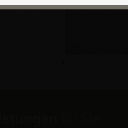
1
…
3
4
5
6
7
…
12
eistungen
für Sie