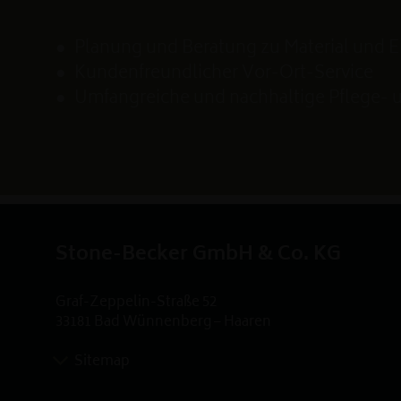
Planung und Beratung zu Material und 
Kundenfreundlicher Vor-Ort-Service
Umfangreiche und nachhaltige Pflege-
Stone-Becker GmbH & Co. KG
Graf-Zeppelin-Straße 52
33181 Bad Wünnenberg – Haaren
Sitemap