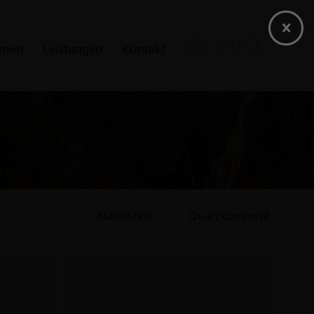
hmen
Leistungen
Kontakt
Pflege
Einkaufsbedingungen
Verkaufsbedingungen
Zertifikate
Keramik
Naturstein
Quarzkomposit