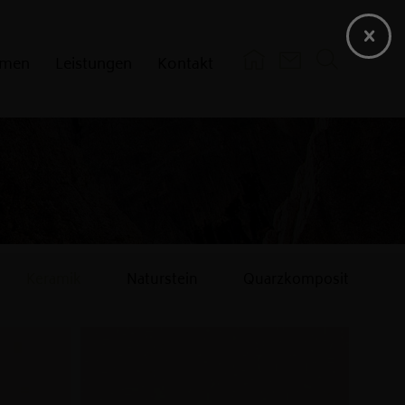
hmen
Leistungen
Kontakt
Pflege
Einkaufsbedingungen
Verkaufsbedingungen
Zertifikate
Keramik
Naturstein
Quarzkomposit