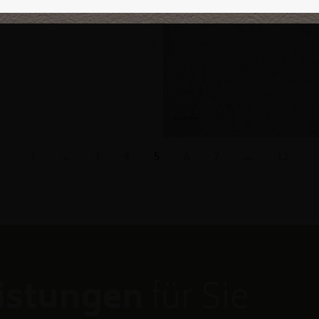
1
…
3
4
5
6
7
…
12
eistungen
für Sie