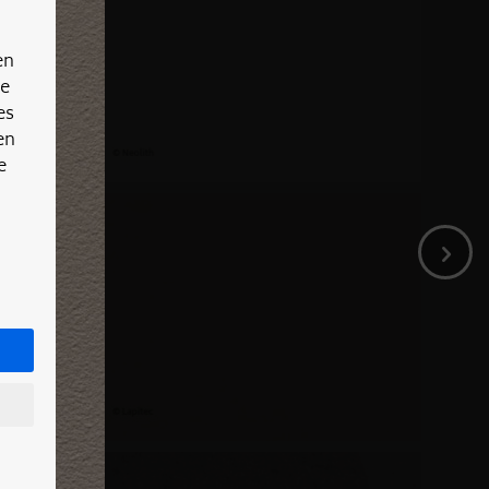
en
re
es
en
e