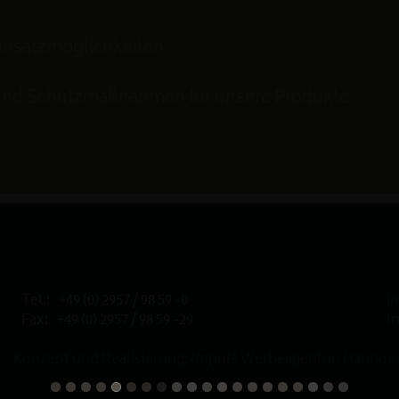
Einsatzmöglichkeiten
 und Schutzmaßnahmen für unsere Produkte
Tel.:
+49 (0) 2957 / 98 59 -0
i
Fax:
+49 (0) 2957 / 98 59 -29
I
Konzept und Realisierung: Impuls Werbeagentur, Hannove