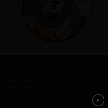
nfo@stone-becker.de
mpressum
|
Datenschutz
r |
www.werbeagentur-impuls.de