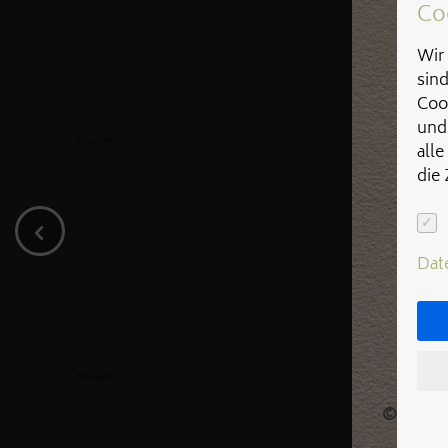
Co
Wir 
sin
Coo
und
alle
die
Dat