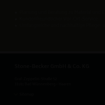
Planung und Beratung zu Material und 
Kundenfreundlicher Vor-Ort-Service
Umfangreiche und nachhaltige Pflege-
Stone-Becker GmbH & Co. KG
Graf-Zeppelin-Straße 52
33181 Bad Wünnenberg – Haaren
Sitemap